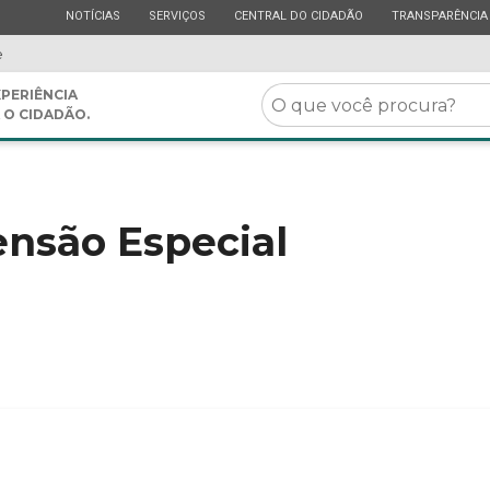
ESTADO
ESTADO
ESTADO
ESTADO
NOTÍCIAS
SERVIÇOS
CENTRAL DO CIDADÃO
TRANSPARÊNCIA
e
O
PERIÊNCIA
 O CIDADÃO.
que
você
procura?
nsão Especial