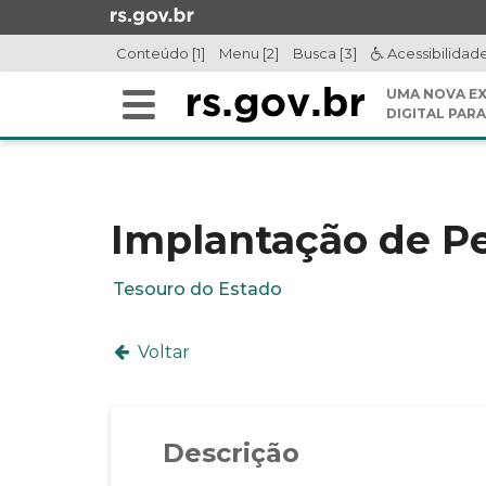
Ir
para
Conteúdo [1]
Menu [2]
Busca [3]
Acessibilidad
o
conteúdo
UMA NOVA EX
Alterna
Ir
DIGITAL PARA
a
para
Início
navegação
o
do
menu
conteúdo
Ir
Implantação de Pe
para
a
Tesouro do Estado
busca
Voltar
Descrição