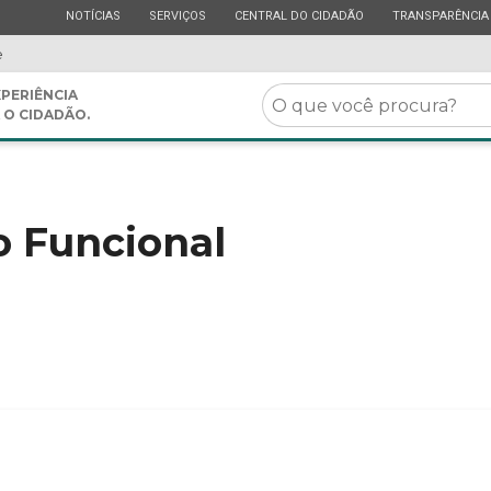
ESTADO
ESTADO
ESTADO
ESTADO
NOTÍCIAS
SERVIÇOS
CENTRAL DO CIDADÃO
TRANSPARÊNCIA
e
O
PERIÊNCIA
 O CIDADÃO.
que
você
procura?
o Funcional