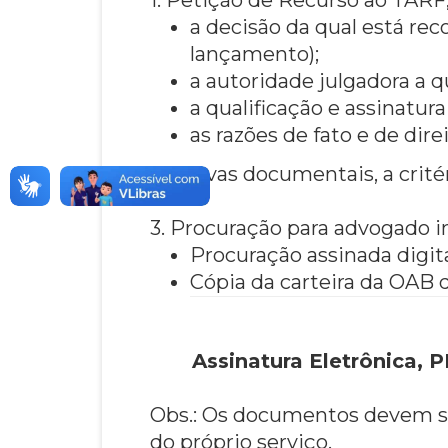
a decisão da qual está r
lançamento);
a autoridade julgadora a q
a qualificação e assinatur
as razões de fato e de di
2. Provas documentais, a crité
3. Procuração para advogado in
Procuração assinada digit
Cópia da carteira da OAB 
Assinatura Eletrônica, P
Obs.: Os documentos devem se
do próprio serviço.