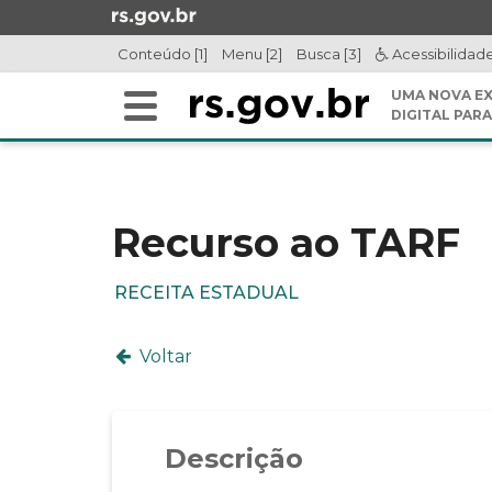
Ir
para
Conteúdo [1]
Menu [2]
Busca [3]
Acessibilidad
o
conteúdo
UMA NOVA EX
Alterna
Ir
DIGITAL PARA
a
para
Início
navegação
o
do
menu
conteúdo
Ir
Recurso ao TARF
para
a
RECEITA ESTADUAL
busca
Voltar
Descrição