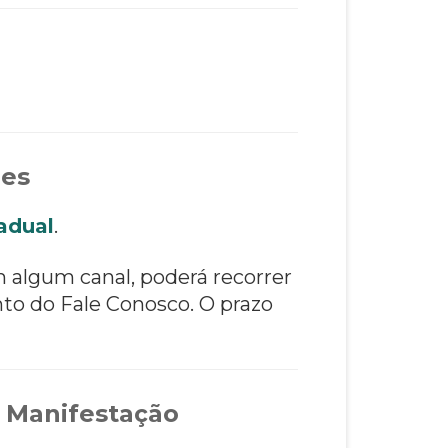
ões
adual
.
m algum canal, poderá recorrer
to do Fale Conosco. O prazo
 Manifestação