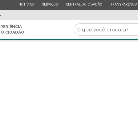
ESTADO
ESTADO
ESTADO
ESTADO
NOTÍCIAS
SERVIÇOS
CENTRAL DO CIDADÃO
TRANSPARÊNCIA
e
O
PERIÊNCIA
 O CIDADÃO.
que
você
procura?