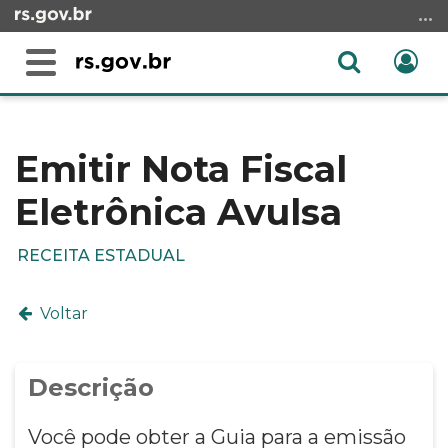
Ir
para
o
Abrir
Ent
Alterna
conteúdo
a
a
Ir
Início
busca
navegação
para
do
o
conteúdo
Emitir Nota Fiscal
menu
Eletrônica Avulsa
Ir
para
a
RECEITA ESTADUAL
busca
Voltar
Descrição
Você pode obter a Guia para a emissão