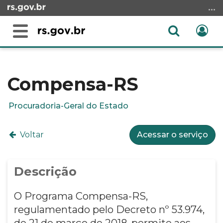
Ir
para
o
Abrir
Ent
Alterna
conteúdo
a
a
Ir
Início
busca
navegação
para
do
o
conteúdo
Compensa-RS
menu
Ir
Procuradoria-Geral do Estado
para
a
Voltar
Acessar o serviço
busca
Descrição
O Programa Compensa-RS,
regulamentado pelo Decreto nº 53.974,
de 21 de março de 2018, permite aos