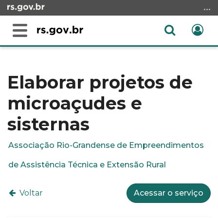
Ir
para
o
Abrir
Ent
Alterna
conteúdo
a
a
Ir
Início
busca
navegação
para
do
o
conteúdo
Elaborar projetos de
menu
microaçudes e
Ir
para
sisternas
a
busca
Associação Rio-Grandense de Empreendimentos
de Assistência Técnica e Extensão Rural
Voltar
Acessar o serviço