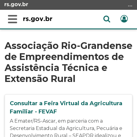
Ir
para
o
Abrir
Ent
Alterna
conteúdo
a
a
Ir
Início
busca
navegação
para
do
Associação Rio-Grandense
o
conteúdo
de Empreendimentos de
menu
Ir
Assistência Técnica e
para
Extensão Rural
a
busca
Consultar a Feira Virtual da Agricultura
Familiar - FEVAF
A Emater/RS-Ascar, em parceria com a
Secretaria Estadual da Agricultura, Pecuária e
Desenvolvimento Rural – SEAPDR idealizou e