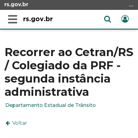
Ir
para
o
Abrir
Ent
Alterna
conteúdo
a
a
Ir
Início
busca
navegação
para
do
o
conteúdo
Recorrer ao Cetran/RS
menu
/ Colegiado da PRF -
Ir
para
segunda instância
a
busca
administrativa
Departamento Estadual de Trânsito
Voltar