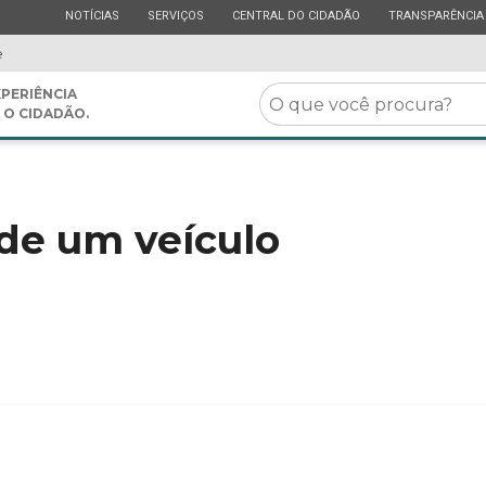
ESTADO
ESTADO
ESTADO
ESTADO
NOTÍCIAS
SERVIÇOS
CENTRAL DO CIDADÃO
TRANSPARÊNCIA
e
O
PERIÊNCIA
 O CIDADÃO.
que
você
procura?
de um veículo