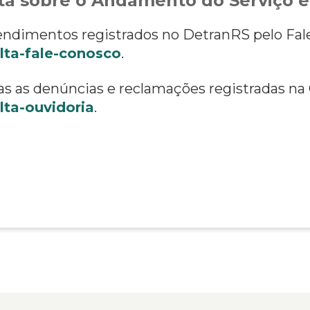
a sobre o Andamento do Serviço e
ndimentos registrados no DetranRS pelo Fal
lta-fale-conosco
.
s as denúncias e reclamações registradas na
lta-ouvidoria
.