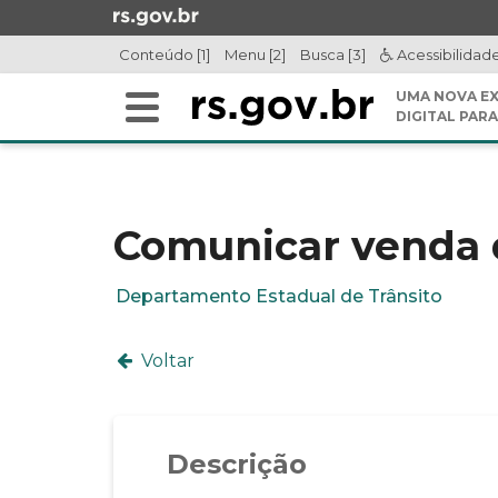
Ir
para
Conteúdo [1]
Menu [2]
Busca [3]
Acessibilidad
o
conteúdo
UMA NOVA EX
Alterna
Ir
DIGITAL PARA
a
para
Início
navegação
o
do
menu
conteúdo
Ir
Comunicar venda 
para
a
Departamento Estadual de Trânsito
busca
Voltar
Descrição