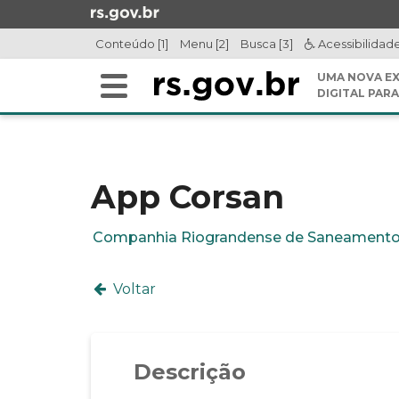
Ir
para
Conteúdo [1]
Menu [2]
Busca [3]
Acessibilidad
o
conteúdo
UMA NOVA EX
Alterna
Ir
DIGITAL PARA
a
para
Início
navegação
o
do
menu
conteúdo
Ir
App Corsan
para
a
Companhia Riograndense de Saneament
busca
Voltar
Descrição