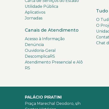
Carta de Serviços do Estado
Utilidade Pública
Tudo 
Aplicativos
Jornadas
O Tudo
O Proj
Canais de Atendimento
Unida
Conta
Acesso à Informação
Chat 
Denúncia
Ouvidoria-Geral
DescomplicaRS
Atendimento Presencial e Alô
RS
PALÁCIO PIRATINI
Praça Marechal Deodoro, s/n