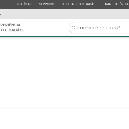
ESTADO
ESTADO
ESTADO
ESTADO
NOTÍCIAS
SERVIÇOS
CENTRAL DO CIDADÃO
TRANSPARÊNCIA
e
O
PERIÊNCIA
 O CIDADÃO.
que
você
procura?
o