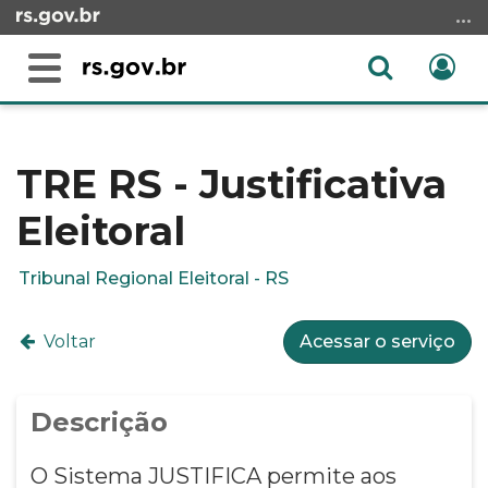
Ir
para
o
Abrir
Ent
Alterna
conteúdo
a
a
Ir
Início
busca
navegação
para
do
o
conteúdo
TRE RS - Justificativa
menu
Eleitoral
Ir
para
a
Tribunal Regional Eleitoral - RS
busca
Voltar
Acessar o serviço
Descrição
O Sistema JUSTIFICA permite aos