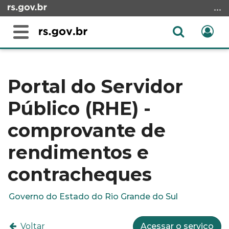
Ir
para
o
Abrir
Ent
Alterna
conteúdo
a
a
Ir
Início
busca
navegação
para
do
o
conteúdo
Portal do Servidor
menu
Público (RHE) -
Ir
para
comprovante de
a
busca
rendimentos e
contracheques
Governo do Estado do Rio Grande do Sul
Voltar
Acessar o serviço