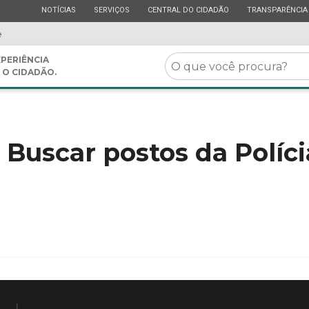
ESTADO
ESTADO
ESTADO
ESTADO
NOTÍCIAS
SERVIÇOS
CENTRAL DO CIDADÃO
TRANSPARÊNCIA
e
O
PERIÊNCIA
 O CIDADÃO.
que
você
procura?
 Buscar postos da Políci