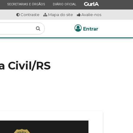
ESTADO
ESTADO
ESTADO
SECRETARIAS E ÓRGÃOS
DIÁRIO OFICIAL
Contraste
Mapa do site
Avalie-nos
Buscar
Entrar
a Civil/RS