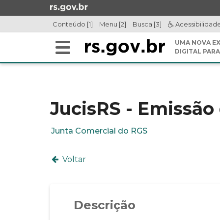
Ir
para
Conteúdo [1]
Menu [2]
Busca [3]
Acessibilidad
o
conteúdo
UMA NOVA EX
Alterna
Ir
DIGITAL PARA
a
para
Início
navegação
o
do
menu
conteúdo
Ir
JucisRS - Emissão
para
a
Junta Comercial do RGS
busca
Voltar
Descrição