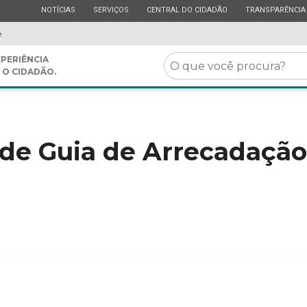
ESTADO
ESTADO
ESTADO
ESTADO
NOTÍCIAS
SERVIÇOS
CENTRAL DO CIDADÃO
TRANSPARÊNCIA
e
O
PERIÊNCIA
 O CIDADÃO.
que
você
procura?
 de Guia de Arrecadação