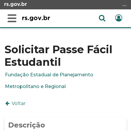
Ir
para
o
Abrir
Ent
Alterna
conteúdo
a
a
Ir
Início
busca
navegação
para
do
o
conteúdo
Solicitar Passe Fácil
menu
Estudantil
Ir
para
a
Fundação Estadual de Planejamento
busca
Metropolitano e Regional
Voltar
Descrição