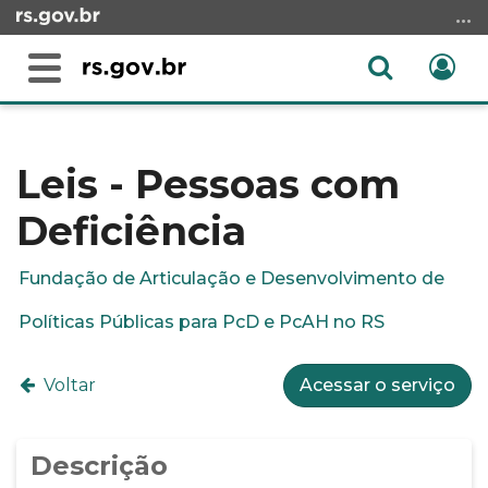
Ir
para
o
Abrir
Ent
Alterna
conteúdo
a
a
Ir
Início
busca
navegação
para
do
o
conteúdo
Leis - Pessoas com
menu
Deficiência
Ir
para
a
Fundação de Articulação e Desenvolvimento de
busca
Políticas Públicas para PcD e PcAH no RS
Voltar
Acessar o serviço
Descrição