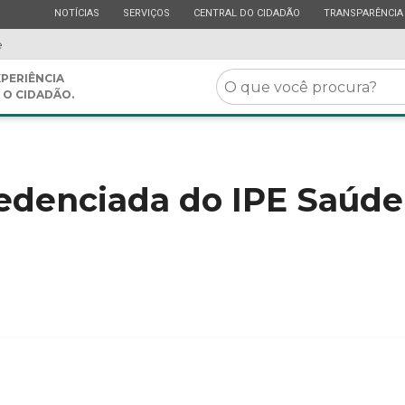
ESTADO
ESTADO
ESTADO
ESTADO
NOTÍCIAS
SERVIÇOS
CENTRAL DO CIDADÃO
TRANSPARÊNCIA
e
O
PERIÊNCIA
 O CIDADÃO.
que
você
procura?
edenciada do IPE Saúde