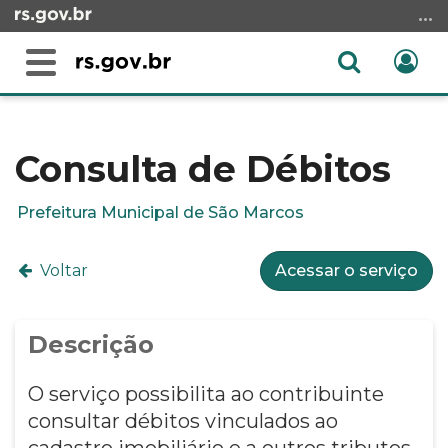
Ir
para
o
Abrir
Ent
Alterna
conteúdo
a
a
Ir
Início
busca
navegação
para
do
o
conteúdo
Consulta de Débitos
menu
Ir
Prefeitura Municipal de São Marcos
para
a
Voltar
Acessar o serviço
busca
Descrição
O serviço possibilita ao contribuinte
consultar débitos vinculados ao
cadastro imobiliário e a outros tributos