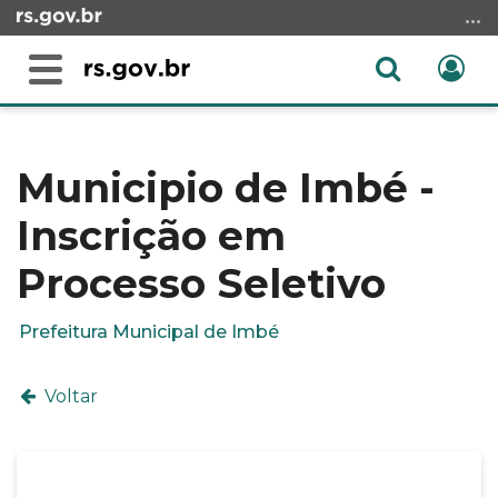
Ir
para
o
Abrir
Ent
Alterna
conteúdo
a
a
Ir
Início
busca
navegação
para
do
o
conteúdo
Municipio de Imbé -
menu
Inscrição em
Ir
para
Processo Seletivo
a
busca
Prefeitura Municipal de Imbé
Voltar