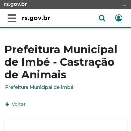
Ir
para
o
Abrir
Ent
Alterna
conteúdo
a
a
Ir
Início
busca
navegação
para
do
o
conteúdo
Prefeitura Municipal
menu
de Imbé - Castração
Ir
para
de Animais
a
busca
Prefeitura Municipal de Imbé
Voltar