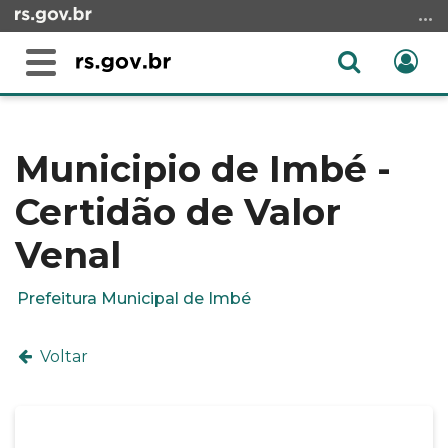
Ir
para
o
Abrir
Ent
Alterna
conteúdo
a
a
Ir
Início
busca
navegação
para
do
o
conteúdo
Municipio de Imbé -
menu
Certidão de Valor
Ir
para
Venal
a
busca
Prefeitura Municipal de Imbé
Voltar