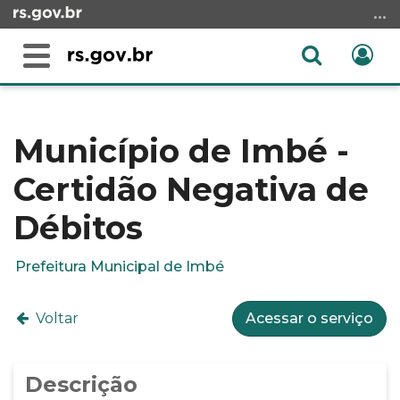
Ir
para
o
Abrir
Ent
Alterna
conteúdo
a
a
Ir
Início
busca
navegação
para
do
o
conteúdo
Município de Imbé -
menu
Certidão Negativa de
Ir
para
Débitos
a
busca
Prefeitura Municipal de Imbé
Voltar
Acessar o serviço
Descrição