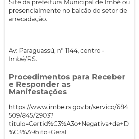
Site da prefeitura Municipal de Imbé ou
presencialmente no balcão do setor de
arrecadação.
Av: Paraguassú, nº 1144, centro -
Imbé/RS.
Procedimentos para Receber
e Responder as
Manifestações
https://www.imbe.rs.gov.br/servico/684
509/845/2903?
titulo=Certid%C3%A3o+Negativa+de+D
%C3%A9bito+Geral