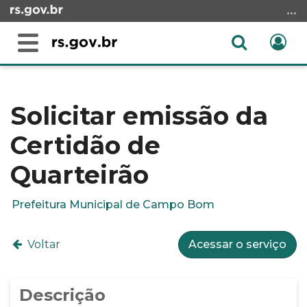
Ir
para
o
Abrir
Ent
Alterna
conteúdo
a
a
Ir
Início
busca
navegação
para
do
o
conteúdo
Solicitar emissão da
menu
Certidão de
Ir
para
Quarteirão
a
busca
Prefeitura Municipal de Campo Bom
Voltar
Acessar o serviço
Descrição