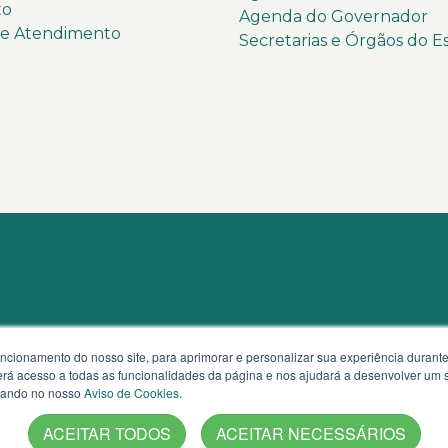
to
Agenda do Governador
de Atendimento
Secretarias e Órgãos do E
uncionamento do nosso site, para aprimorar e personalizar sua experiência duran
 terá acesso a todas as funcionalidades da página e nos ajudará a desenvolver um
izando no nosso
Aviso de Cookies
.
ACEITAR TODOS
ACEITAR NECESSÁRIOS