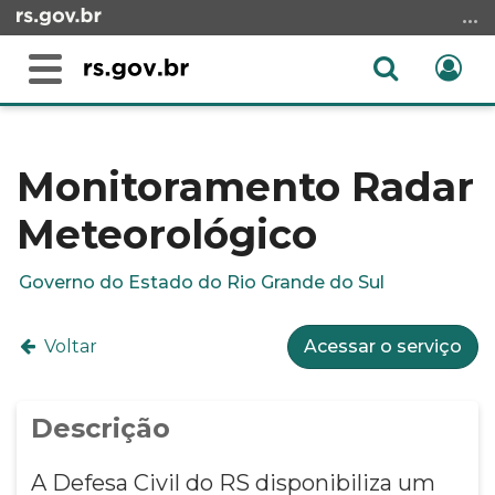
Ir
para
o
Abrir
Ent
Alterna
conteúdo
a
a
Ir
Início
busca
navegação
para
do
o
conteúdo
Monitoramento Radar
menu
Meteorológico
Ir
para
a
Governo do Estado do Rio Grande do Sul
busca
Voltar
Acessar o serviço
Descrição
A Defesa Civil do RS disponibiliza um