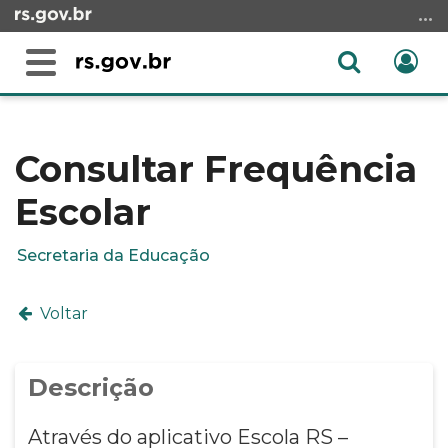
Ir
para
o
Abrir
Ent
Alterna
conteúdo
a
a
Ir
Início
busca
navegação
para
do
o
conteúdo
Consultar Frequência
menu
Escolar
Ir
para
a
Secretaria da Educação
busca
Voltar
Descrição
Através do aplicativo Escola RS –