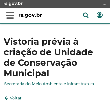
Ir
para
o
Abrir
Ent
Alterna
conteúdo
a
a
Ir
Início
busca
navegação
para
do
o
conteúdo
Vistoria prévia à
menu
criação de Unidade
Ir
para
de Conservação
a
busca
Municipal
Secretaria do Meio Ambiente e Infraestrutura
Voltar