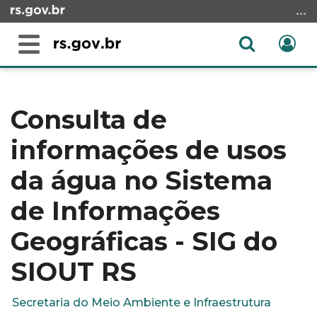
Ir
para
o
Abrir
Ent
Alterna
conteúdo
a
a
Ir
Início
busca
navegação
para
do
o
conteúdo
Consulta de
menu
informações de usos
Ir
para
da água no Sistema
a
busca
de Informações
Geográficas - SIG do
SIOUT RS
Secretaria do Meio Ambiente e Infraestrutura