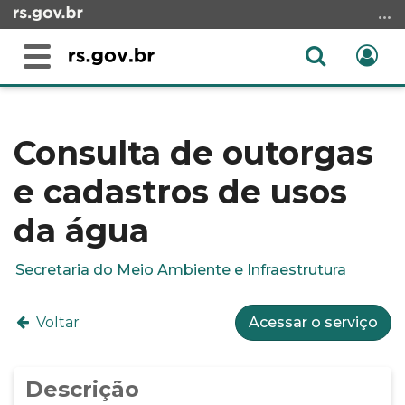
Ir
para
o
Abrir
Ent
Alterna
conteúdo
a
a
Ir
Início
busca
navegação
para
do
o
conteúdo
Consulta de outorgas
menu
e cadastros de usos
Ir
para
da água
a
busca
Secretaria do Meio Ambiente e Infraestrutura
Voltar
Acessar o serviço
Descrição