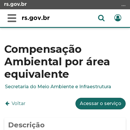
Ir
para
o
Abrir
Ent
Alterna
conteúdo
a
a
Ir
Início
busca
navegação
para
do
o
conteúdo
Compensação
menu
Ambiental por área
Ir
para
equivalente
a
busca
Secretaria do Meio Ambiente e Infraestrutura
Voltar
Acessar o serviço
Descrição