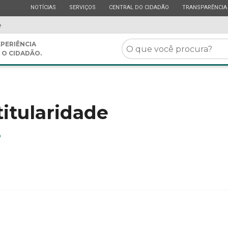
ESTADO
ESTADO
ESTADO
ESTADO
NOTÍCIAS
SERVIÇOS
CENTRAL DO CIDADÃO
TRANSPARÊNCIA
e
O
PERIÊNCIA
 O CIDADÃO.
que
você
procura?
titularidade
o