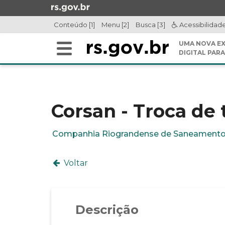
Ir
para
Conteúdo [1]
Menu [2]
Busca [3]
Acessibilidad
o
conteúdo
UMA NOVA EX
Alterna
Ir
DIGITAL PARA
a
para
Início
navegação
o
do
menu
conteúdo
Ir
Corsan - Troca de 
para
a
Companhia Riograndense de Saneament
busca
Voltar
Descrição