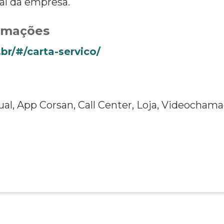
gal da empresa.
ormações
br/#/carta-servico/
l, App Corsan, Call Center, Loja, Videochamad