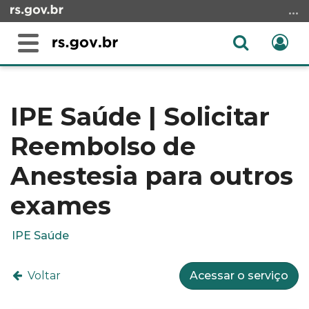
Ir
para
o
Abrir
Ent
Alterna
conteúdo
a
a
Ir
Início
busca
navegação
para
do
o
conteúdo
IPE Saúde | Solicitar
menu
Reembolso de
Ir
para
Anestesia para outros
a
busca
exames
IPE Saúde
Voltar
Acessar o serviço