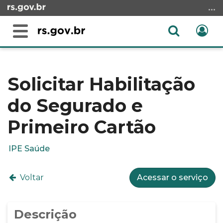
Ir
para
o
Abrir
Ent
Alterna
conteúdo
a
a
Ir
Início
busca
navegação
para
do
o
conteúdo
Solicitar Habilitação
menu
do Segurado e
Ir
para
Primeiro Cartão
a
busca
IPE Saúde
Voltar
Acessar o serviço
Descrição