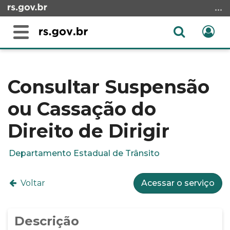
Ir
para
o
Abrir
Ent
Alterna
conteúdo
a
a
Ir
Início
busca
navegação
para
do
o
conteúdo
Consultar Suspensão
menu
ou Cassação do
Ir
para
Direito de Dirigir
a
busca
Departamento Estadual de Trânsito
Voltar
Acessar o serviço
Descrição