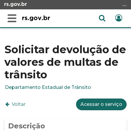
Ir
para
o
Abrir
Ent
Alterna
conteúdo
a
a
Ir
Início
busca
navegação
para
do
o
conteúdo
Solicitar devolução de
menu
valores de multas de
Ir
para
trânsito
a
busca
Departamento Estadual de Trânsito
Voltar
Acessar o serviço
Descrição