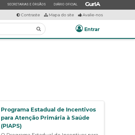
ESTADO
ESTADO
ESTADO
SECRETARIAS E ÓRGÃOS
DIÁRIO OFICIAL
Contraste
Mapa do site
Avalie-nos
Buscar
Entrar
Programa Estadual de Incentivos
para Atenção Primária à Saúde
(PIAPS)