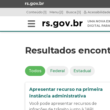
Ir
para
Conteúdo [1]
Menu [2]
Busca [3]
Acessibilidad
o
conteúdo
UMA NOVA EX
Alterna
Ir
DIGITAL PARA
a
para
Início
navegação
o
do
menu
conteúdo
Resultados encon
Ir
para
a
busca
Todos
Federal
Estadual
Apresentar recurso na primeira
instância administrativa
Você pode apresentar recursos de
infrações de trânsito junto à JARI