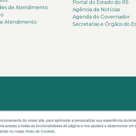
eto
Portal do Estado do RS
des de Atendimento
Agência de Notícias
to
Agenda do Governador
de Atendimento
Secretarias e Órgãos do E
uncionamento do nosso site, para aprimorar e personalizar sua experiência duran
 terá acesso a todas as funcionalidades da página e nos ajudará a desenvolver um
izando no nosso
Aviso de Cookies
.