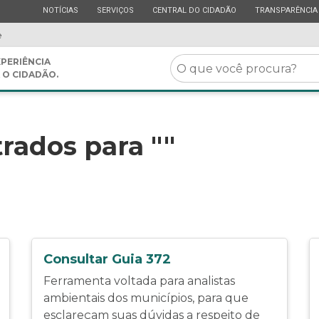
ESTADO
ESTADO
ESTADO
ESTADO
NOTÍCIAS
SERVIÇOS
CENTRAL DO CIDADÃO
TRANSPARÊNCIA
e
O
PERIÊNCIA
 O CIDADÃO.
que
você
procura?
trados para
""
Consultar Guia 372
Ferramenta voltada para analistas
ambientais dos municípios, para que
esclareçam suas dúvidas a respeito de