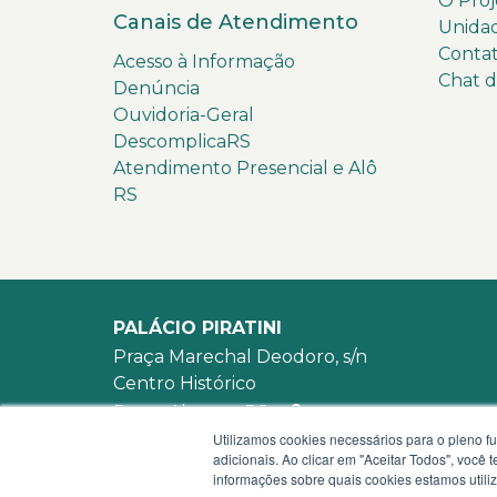
O Proj
Canais de Atendimento
Unida
Conta
Acesso à Informação
Chat 
Denúncia
Ouvidoria-Geral
DescomplicaRS
Atendimento Presencial e Alô
RS
PALÁCIO PIRATINI
Praça Marechal Deodoro, s/n
Centro Histórico
Porto Alegre - RS -
mapa
Utilizamos cookies necessários para o pleno f
90010-905
adicionais. Ao clicar em "Aceitar Todos", você
WhatsApp:
(51) 3210-3939
informações sobre quais cookies estamos util